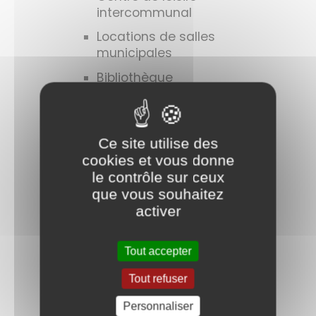
intercommunal
Locations de salles
municipales
Bibliothèque
municipale/EPN
CCAS
Cimetière
Ce site utilise des
cookies et vous donne
Bulletins municipaux
le contrôle sur ceux
Associations
que vous souhaitez
activer
Santé
Mutuelle "La Cirysienne"
Tout accepter
Distributeur de billets
Tout refuser
Marchés
Personnaliser
Bureau de Poste