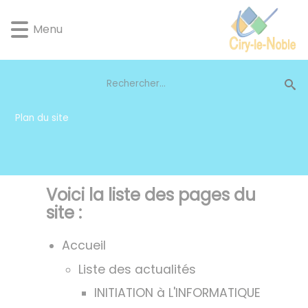
Lien
Lien
Lien
Lien
Panneau de gestion des cookies
d'accès
d'accès
d'accès
d'accès
Menu
rapide
rapide
rapide
rapide
au
au
à
au
menu
contenu
la
pied
principal
recherche
de
page
Plan du site
Voici la liste des pages du
site :
Accueil
Liste des actualités
INITIATION à L'INFORMATIQUE