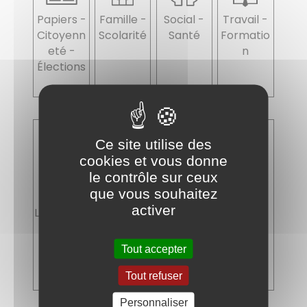
Papiers -
Famille -
Social -
Travail -
Citoyenn
Scolarité
Santé
Formatio
eté -
n
Élections
Ce site utilise des
cookies et vous donne
le contrôle sur ceux
que vous souhaitez
activer
Logement
Transport
Argent -
Justice
s -
Impôts -
Mobilité
Consom
Tout accepter
mation
Tout refuser
Personnaliser