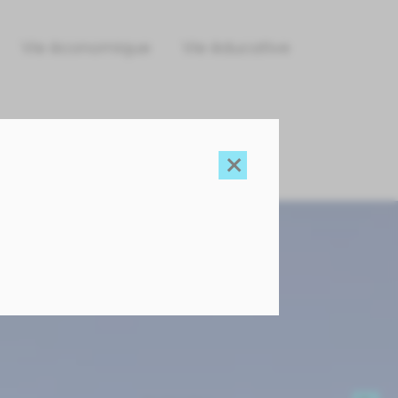
Vie économique
Vie éducative
×