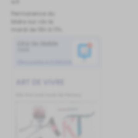
e.fr
Permanence du
Maire sur rdv le
mardi de 15h à 17h.