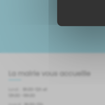
La mairie vous accueille
lundi :
8h30-12h et
13h30 -16h30
mardi :
8h30-12h