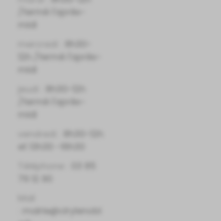
/fermé l'après-
midi
mercredi :
8h30-
12h /fermé l'après-
midi
jeudi :
8h30-12h
/fermé l'après-
midi
vendredi :
8h30-12h
et 13h30 -16h30
Téléphone :
03 85
79 12 90
Mail
:
mairie@cirylenobl