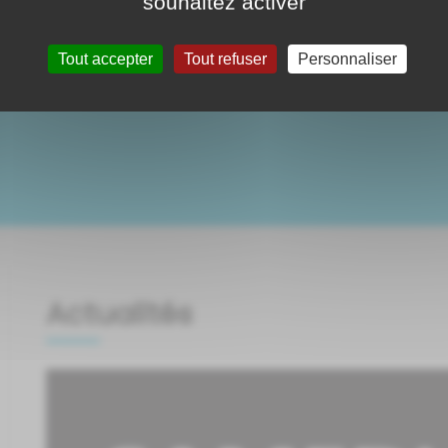
Message important
Voir plus
souhaitez activer
Tout accepter
Tout refuser
Personnaliser
Actualités