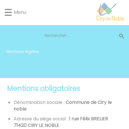
Lien
Lien
Lien
Lien
Panneau de gestion des cookies
d'accès
d'accès
d'accès
d'accès
Menu
rapide
rapide
rapide
rapide
au
au
à
au
menu
contenu
la
pied
principal
recherche
de
page
Mentions légales
Mentions obligatoires
Dénomination sociale :
Commune de Ciry le
noble
Adresse du siège social :
1 rue Félix BRELIER
71420 CIRY LE NOBLE