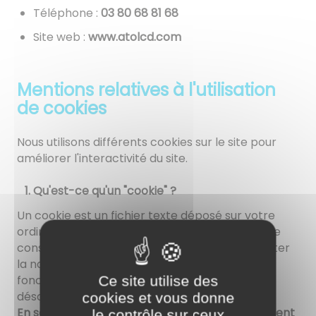
Téléphone :
86 18 86 08 30
Site web :
www.atolcd.com
Mentions relatives à l'utilisation
de cookies
Nous utilisons différents cookies sur le site pour
améliorer l'interactivité du site.
Qu'est-ce qu'un "cookie" ?
Un cookie est un fichier texte déposé sur votre
ordinateur lors de la visite d'un site. Il permet de
conserver des données utilisateur afin de faciliter
la navigation et de permettre certaines
fonctionnalités. Vous pouvez les activer ou les
Ce site utilise des
désactiver.
cookies et vous donne
En savoir plus sur les cookies, leur fonctionnement
le contrôle sur ceux