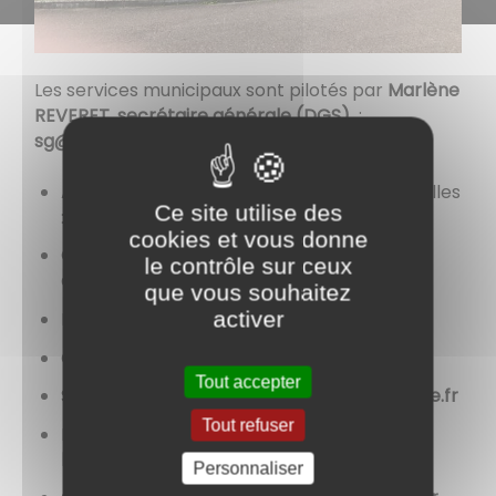
Les services municipaux sont pilotés par
Marlène
REVERET, secrétaire générale (DGS)
:
sg@cirylenoble.fr
Accueil, état-civil, cimetière, urbanisme, salles
Ce site utilise des
:
mairie@cirylenoble.fr
cookies et vous donne
Comptabilité, marchés publics, paies :
le contrôle sur ceux
compta@cirylenoble.fr
que vous souhaitez
activer
Elections :
elections@cirylenoble.fr
CCAS :
ccas@cirylenoble.fr
Tout accepter
Services techniques :
st.mairie@cirylenoble.fr
Tout refuser
Bibliothèque municipale / EPN :
bibliothèque@cirylenoble.fr
Personnaliser