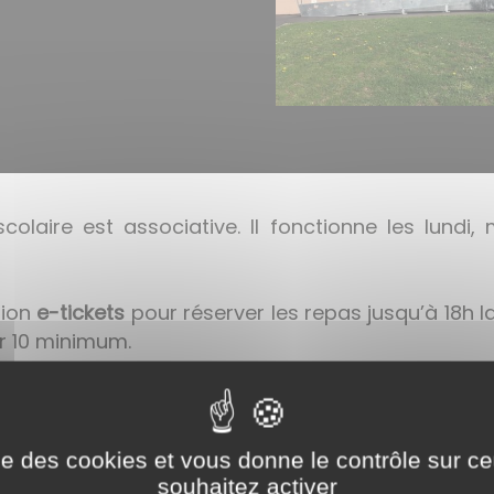
colaire est associative. Il fonctionne les lundi, 
tion
e-tickets
pour réserver les repas jusqu’à 18h la 
ar 10 minimum.
ise des cookies et vous donne le contrôle sur 
souhaitez activer