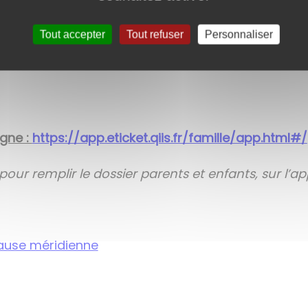
veillance des enfants dans la cour avant et après l
Tout accepter
Tout refuser
Personnaliser
déjeunent au restaurant scolaire sont acheminés 
igne :
https://app.eticket.qiis.fr/famille/app.html#/
pour remplir le dossier parents et enfants, sur l’a
pause méridienne