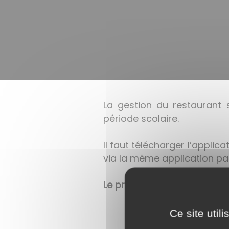
La gestion du restaurant s
période scolaire.
Il faut télécharger l’applica
via la même application p
Le prix du repas est de 4€.
Ce site util