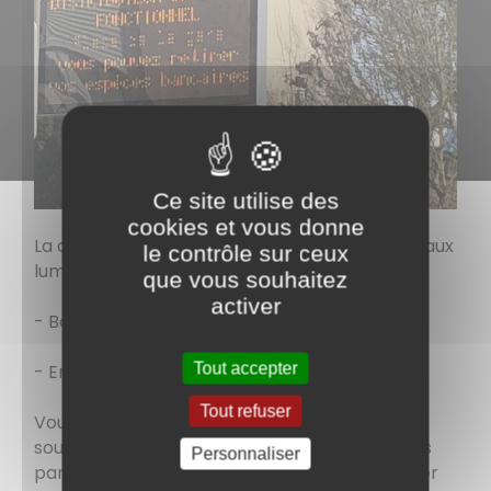
Ce site utilise des
cookies et vous donne
La commune s'est dotée en 2021 de 02 panneaux
le contrôle sur ceux
lumineux d'informations :
que vous souhaitez
activer
- Bourg rue André Pautet,
Tout accepter
- Entrée de Rozelay.
Tout refuser
Vous êtes une association de Ciry et vous
souhaitez annoncer une manifestation sur ces
Personnaliser
panneaux, remplissez le formulaire à retourner