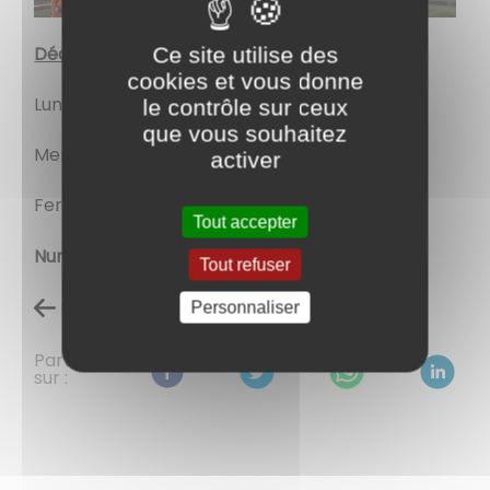
Déchetterie de Ciry le Noble (RD 60 la Croix)
:
Ce site utilise des
cookies et vous donne
Lundi et vendredi : de 8h30 à 11h45
le contrôle sur ceux
que vous souhaitez
Mercredi et samedi : de 13h30 à 17h30
activer
Fermeture les jours fériés
Tout accepter
Numéro Vert : 0 800 216 316
Tout refuser
Retour à l'accueil
Personnaliser
Partagez
sur :