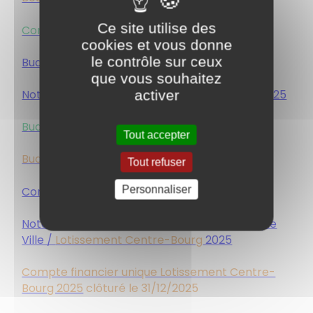
Ce site utilise des
Compte financier unique CCAS 2024
cookies et vous donne
le contrôle sur ceux
Budget Ville 2025
que vous souhaitez
Note synthétique présentation budget ville 2025
activer
Budget CCAS 2025
Tout accepter
Budget Lotissement Centre Bourg 2025
Tout refuser
Personnaliser
Compte financier unique Ville 2025
Note de présentation compte financier unique
Ville /
Lotissement Centre-Bourg
2025
Compte financier unique Lotissement Centre-
Bourg 2025
clôturé le 31/12/2025