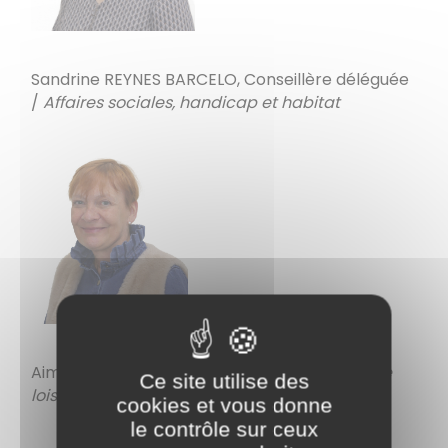
Sandrine REYNES BARCELO, Conseillère déléguée
/
Affaires sociales, handicap et habitat
Aimé LABAUNE, Conseiller délégué
/ Centre de
Ce site utilise des
loisirs et écoles
cookies et vous donne
le contrôle sur ceux