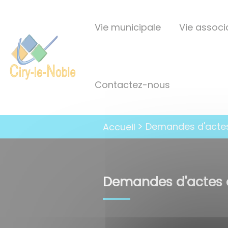
Lien
Lien
Lien
Lien
Panneau de gestion des cookies
d'accès
d'accès
d'accès
d'accès
Vie municipale
Vie associa
rapide
rapide
rapide
rapide
au
au
à
au
menu
contenu
la
pied
principal
recherche
de
Contactez-nous
page
Demandes d'actes 
Accueil
Demandes d'actes d'