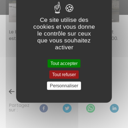
Ce site utilise des
cookies et vous donne
Le bureau de Poste situé au 11 rue André Pautet
le contrôle sur ceux
est ouvert du MARDI au SAMEDI de 9H30 à 12H00.
que vous souhaitez
activer
INFORMATIONS COMPLEMENTAIRES
Tout accepter
Tout refuser
Personnaliser
Retour à l'accueil
Partagez
sur :