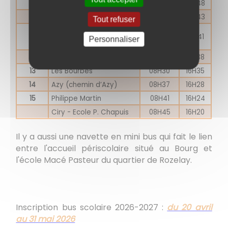
9
Ecluse
08H17
16H48
10
Les Touillards
08H22
16H43
Tout refuser
Moulin (lieu-dit les
11
08H24
16H41
Personnaliser
moulins)
12
La Croix Chaumet
08H27
16H38
13
Les Bourbes
08H30
16H35
14
Azy (chemin d’Azy)
08H37
16H28
15
Philippe Martin
08H41
16H24
Ciry - Ecole P. Chapuis
08H45
16H20
Il y a aussi une navette en mini bus qui fait le lien
entre l'accueil périscolaire situé au Bourg et
l'école Macé Pasteur du quartier de Rozelay.
Inscription bus scolaire 2026-2027 :
du 20 avril
au 31 mai 2026