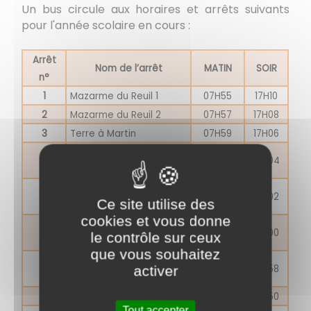
Un bus circule aux horaires et arrêts suivants
pour l'année scolaire en cours :
Arrêt
Nom de l’arrêt
MATIN
SOIR
n°
1
Mazarme du Reuil 1
07H55
17H10
2
Mazarme du Reuil 2
07H57
17H08
3
Terre à Martin
07H59
17H06
Coire 1 (face benne a
4
08H01
17H04
verre)
Coire 2 (69 rue Henri
5
08H03
17H02
Ce site utilise des
Mugnier
cookies et vous donne
Coire 4 (33 rue Henri
6
08H05
17H00
le contrôle sur ceux
Mugnier)
que vous souhaitez
Croisement rue H
7
08H07
16H58
activer
Mugnier/Bessy
8
Ciry - ancien garage
08H15
16H50
Tout accepter